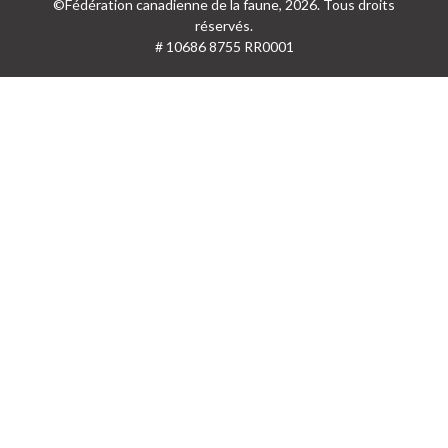
©Fédération canadienne de la faune, 2026. Tous droits
réservés.
# 10686 8755 RR0001