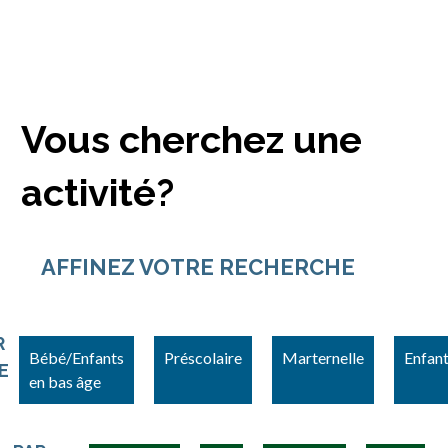
Vous cherchez une
activité?
AFFINEZ VOTRE RECHERCHE
R
Bébé/Enfants
Préscolaire
Marternelle
Enfan
E
en bas âge