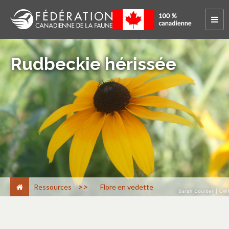
Rudbeckie hérissée
>
Ressources
Flore en vedette