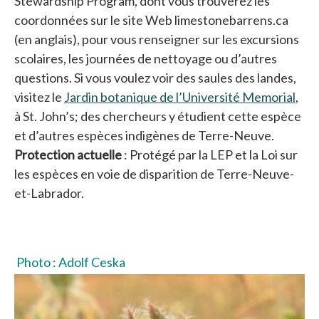
Stewardship Program, dont vous trouverez les
coordonnées sur le site Web limestonebarrens.ca
(en anglais), pour vous renseigner sur les excursions
scolaires, les journées de nettoyage ou d’autres
questions. Si vous voulez voir des saules des landes,
visitez le
Jardin botanique de l’Université Memorial
s’ou
,
à St. John’s; des chercheurs y étudient cette espèce
et d’autres espèces indigènes de Terre-Neuve.
Protection actuelle
: Protégé par la LEP et la Loi sur
les espèces en voie de disparition de Terre-Neuve-
et-Labrador.
Photo : Adolf Ceska