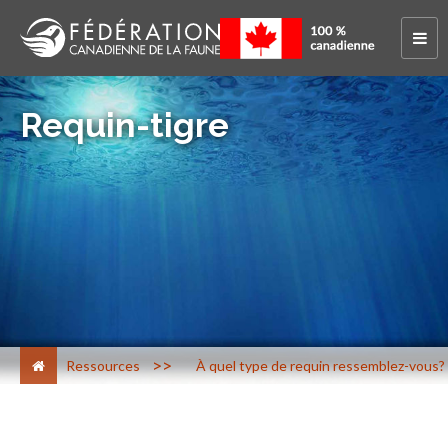
Requin-tigre
>
Ressources
À quel type de requin ressemblez-vous?