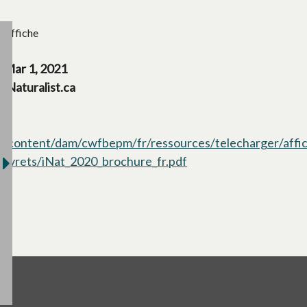
Affiche
Mar 1, 2021
iNaturalist.ca
/content/dam/cwfbepm/fr/ressources/telecharger/affi
livrets/iNat_2020_brochure_fr.pdf
s’ouvre dans un nouve