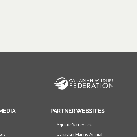
MEDIA
PARTNER WEBSITES
vre dans un nouvel onglet
AquaticBarriers.ca
s’ouvre dans un nouvel 
ers
Canadian Marine Animal