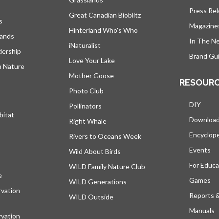
Press Re
Great Canadian Bioblitz
s
Magazine
Hinterland Who's Who
lands
In The N
iNaturalist
dership
Brand Gui
Love Your Lake
h Nature
Mother Goose
RESOUR
Photo Club
DIY
Pollinators
bitat
Downloa
Right Whale
Encyclop
Rivers to Oceans Week
Events
Wild About Birds
For Educa
WILD Family Nature Club
e
s’ouvre dans un nouvel onglet
Games
WILD Generations
vation
Reports 
WILD Outside
Manuals
vation