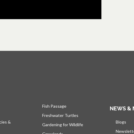
Fish Passage
NEWS & 
Freshwater Turtles
cies &
Blogs
s’ou
Gardening for Wildlife
Newslett
Grasslands