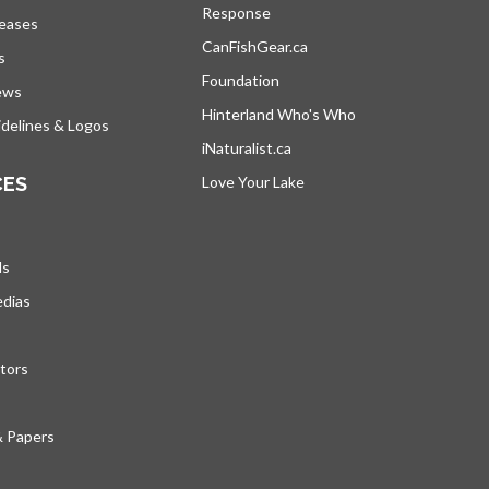
Response
s’ouvre dans un nouvel onglet
leases
CanFishGear.ca
s’ouvre dans un nouvel on
s
Foundation
ews
Hinterland Who's Who
s’ouvre dans un nou
delines & Logos
iNaturalist.ca
s’ouvre dans un nouvel ongle
CES
Love Your Lake
s’ouvre dans un nouvel ong
ds
edias
tors
& Papers