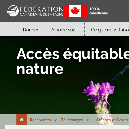
Donner
À notre sujet
Ce que nous fais
Accès équitable
nature
>
>
Ressources
Télécharger
Affiches et livrets