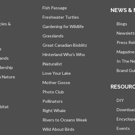
Fish Passage
NEWS & 
Freshwater Turtles
cies &
Blogs
s’ou
Gardening for Wildlife
Newslett
Grasslands
Press Re
Great Canadian Bioblitz
s
Magazine
Hinterland Who's Who
lands
In The N
iNaturalist
dership
Brand Gui
Love Your Lake
h Nature
Mother Goose
RESOUR
Photo Club
DIY
Pollinators
bitat
Downloa
Right Whale
Encyclop
Rivers to Oceans Week
Events
Wild About Birds