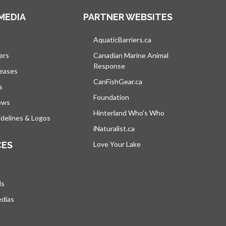
MEDIA
PARTNER WEBSITES
vre dans un nouvel onglet
AquaticBarriers.ca
s’ouvre dans un nouvel 
ers
Canadian Marine Animal
Response
s’ouvre dans un nouvel onglet
leases
CanFishGear.ca
s’ouvre dans un nouvel on
s
Foundation
ews
Hinterland Who's Who
s’ouvre dans un nou
delines & Logos
iNaturalist.ca
s’ouvre dans un nouvel ongle
CES
Love Your Lake
s’ouvre dans un nouvel ong
ds
edias