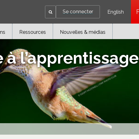
Se connecter
English
ons
Ressources
Nouvelles & médias
 à l’apprentissage