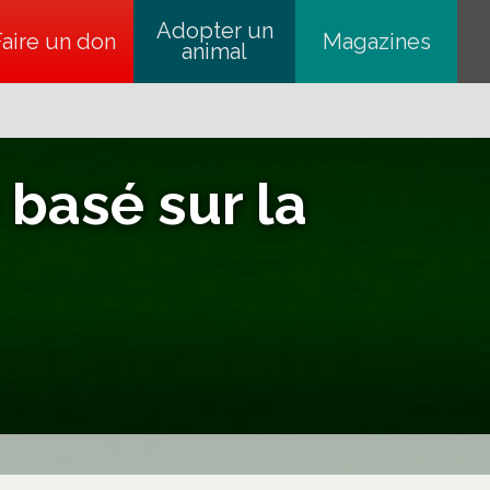
Adopter un
Faire un don
s’ouvre dans un nouvel onglet
Magazines
animal
 basé sur la