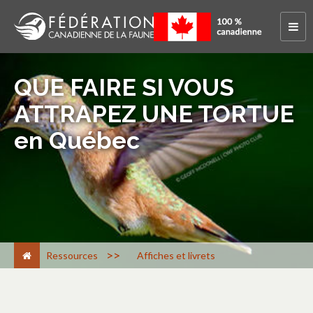
QUE FAIRE SI VOUS
ATTRAPEZ UNE TORTUE
en Québec
>
Ressources
Affiches et livrets