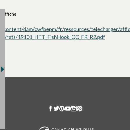
Affiche
/content/dam/cwfbepm/fr/ressources/telecharger/affi
livrets/19101_HTT_FishHook_QC_FR_R2.pdf
s’ouvre da